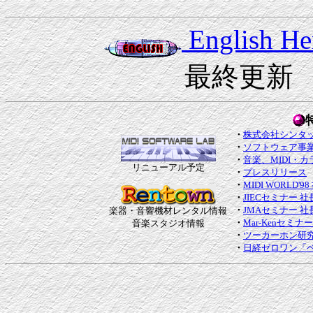
English He
最終更新 2
・
株式会社シンタ
・
ソフトウェア事
・
音楽、MIDI・
リニューアル予定
・
プレスリリース
・
MIDI WORLD
・
JIECセミナー
・
JMAセミナー 
楽器・音響機材レンタル情報
・
Mar-Kenセミ
音楽スタジオ情報
・
ツーカーホン研
・
日経ゼロワン「ベス